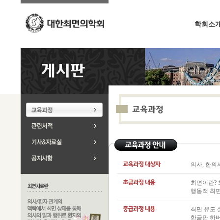
학회소
의사, 한의
최면이란? 최
행동적 최면
최면 유도 
한글판 하버