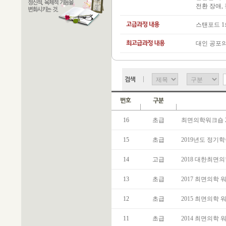
전환 장애,
스탠포드 1
대인 공포
16
초급
최면의학워크숍 2
15
초급
2019년도 정기
14
고급
2018 대한최면
13
초급
2017 최면의학 
12
초급
2015 최면의학 
11
초급
2014 최면의학 